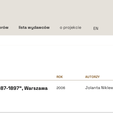
torów
lista wydawców
o projekcie
Interlinia
mała
średnia
duża
ROK
AUTORZY
1887-1897", Warszawa
Jolanta Nikle
2006