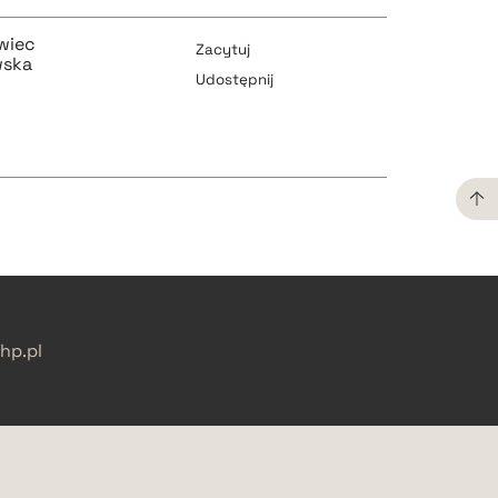
pobierz cytat
pobierz cytat
wiec
Zacytuj
wska
Udostępnij
pobierz cytat
pobierz cytat
pobierz cytat
pobierz cytat
p.pl
pobierz cytat