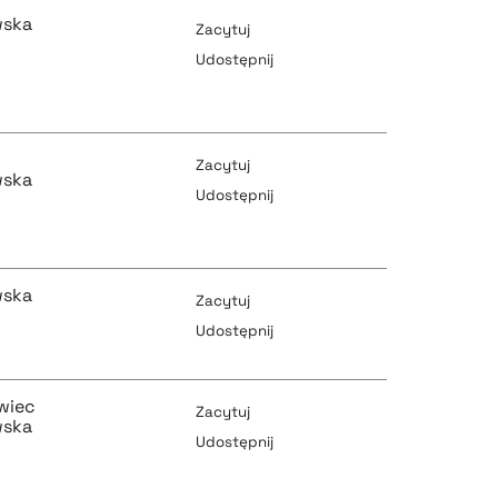
wska
Zacytuj
Udostępnij
pobierz cytat
Zacytuj
wska
Udostępnij
pobierz cytat
pobierz cytat
wska
Zacytuj
Udostępnij
pobierz cytat
pobierz cytat
wiec
Zacytuj
wska
Udostępnij