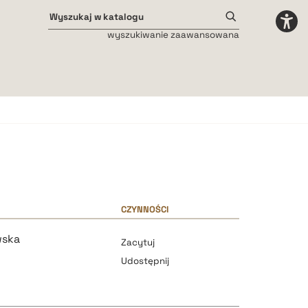
wyszukiwanie zaawansowana
Odstępy międzyliterowe
małe
średnie
duże
CZYNNOŚCI
wska
Zacytuj
Udostępnij