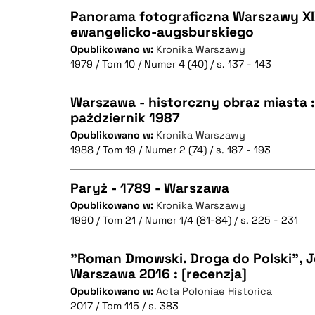
Panorama fotograficzna Warszawy XIX 
ewangelicko-augsburskiego
Opublikowano w:
Kronika Warszawy
CZYSTY TEKST
1979 / Tom 10 / Numer 4 (40) / s. 137 - 143
Warszawa - historczny obraz miasta :
październik 1987
BIBTEX
Opublikowano w:
Kronika Warszawy
CZYSTY TEKST
1988 / Tom 19 / Numer 2 (74) / s. 187 - 193
Paryż - 1789 - Warszawa
Opublikowano w:
Kronika Warszawy
BIBTEX
1990 / Tom 21 / Numer 1/4 (81-84) / s. 225 - 231
CZYSTY TEKST
"Roman Dmowski. Droga do Polski", J
Warszawa 2016 : [recenzja]
Opublikowano w:
Acta Poloniae Historica
CZYSTY TEKST
BIBTEX
2017 / Tom 115 / s. 383