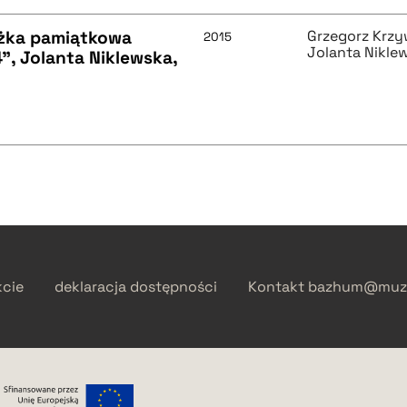
ążka pamiątkowa
Grzegorz Krzy
2015
Jolanta Nikle
, Jolanta Niklewska,
kcie
deklaracja dostępności
Kontakt
bazhum@muzh