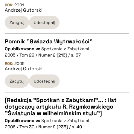
ROK:
2001
Andrzej Gutorski
pobierz cytat
Zacytuj
Udostępnij
BIBTEX
Pomnik "Gwiazda Wytrwałości"
pobierz cytat
Opublikowano w:
Spotkania z Zabytkami
CZYSTY TEKST
2005 / Tom 29 / Numer 2 (216) / s. 37
ROK:
2005
Andrzej Gutorski
pobierz cytat
Zacytuj
Udostępnij
BIBTEX
[Redakcja "Spotkań z Zabytkami"... : list
pobierz cytat
dotyczący artykułu R. Rzymkowskiego
CZYSTY TEKST
"Świątynia w wilhelmińskim stylu"]
Opublikowano w:
Spotkania z Zabytkami
2006 / Tom 30 / Numer 9 (235) / s. 40
pobierz cytat