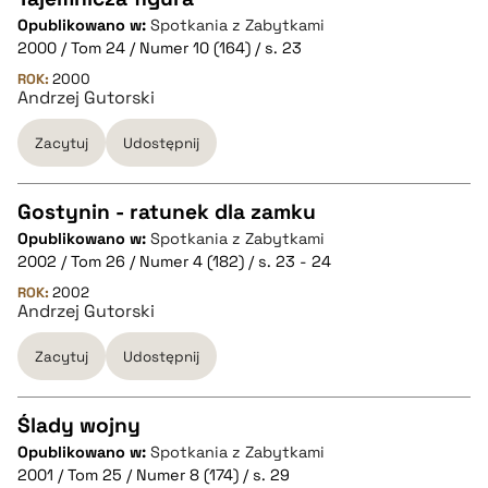
Opublikowano w:
Spotkania z Zabytkami
CZYSTY TEKST
2000 / Tom 24 / Numer 10 (164) / s. 23
ROK:
2000
Andrzej Gutorski
pobierz cytat
Zacytuj
Udostępnij
BIBTEX
Gostynin - ratunek dla zamku
pobierz cytat
Opublikowano w:
Spotkania z Zabytkami
CZYSTY TEKST
2002 / Tom 26 / Numer 4 (182) / s. 23 - 24
ROK:
2002
Andrzej Gutorski
pobierz cytat
Zacytuj
Udostępnij
BIBTEX
Ślady wojny
pobierz cytat
Opublikowano w:
Spotkania z Zabytkami
CZYSTY TEKST
2001 / Tom 25 / Numer 8 (174) / s. 29