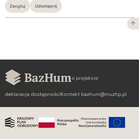
Zacytuj
Udostępnij
CZYSTY TEKST
pobierz cytat
BIBTEX
o projekcie
pobierz cytat
deklaracja dostępności
Kontakt
bazhum@muzhp.pl