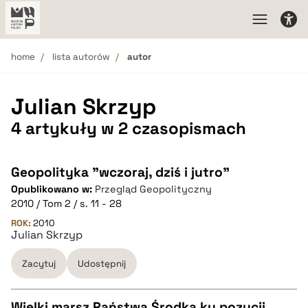
home
lista autorów
autor
Julian Skrzyp
4 artykuły w 2 czasopismach
Geopolityka "wczoraj, dziś i jutro"
Opublikowano w:
Przegląd Geopolityczny
2010 / Tom 2 / s. 11 - 28
ROK:
2010
Julian Skrzyp
Zacytuj
Udostępnij
Wielki marsz Państwa Środka ku pozycji