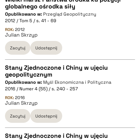
globalnego ośrodka siły
CZYSTY TEKST
Opublikowano w:
Przegląd Geopolityczny
2012 / Tom 5 / s. 41 - 69
pobierz cytat
ROK:
2012
Julian Skrzyp
Zacytuj
Udostępnij
BIBTEX
pobierz cytat
Stany Zjednoczone i Chiny w ujęciu
geopolitycznym
CZYSTY TEKST
Opublikowano w:
Myśl Ekonomiczna i Polityczna
2016 / Numer 4 (55) / s. 240 - 257
pobierz cytat
ROK:
2016
Julian Skrzyp
Zacytuj
Udostępnij
BIBTEX
pobierz cytat
Stany Zjednoczone i Chiny w ujęciu