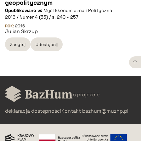
geopolitycznym
CZYSTY TEKST
Opublikowano w:
Myśl Ekonomiczna i Polityczna
2016 / Numer 4 (55) / s. 240 - 257
pobierz cytat
ROK:
2016
Julian Skrzyp
Zacytuj
Udostępnij
BIBTEX
pobierz cytat
CZYSTY TEKST
o projekcie
pobierz cytat
deklaracja dostępności
Kontakt
bazhum@muzhp.pl
BIBTEX
pobierz cytat