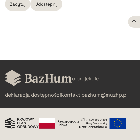
Zacytuj
Udostępnij
CZYSTY TEKST
pobierz cytat
BIBTEX
o projekcie
pobierz cytat
deklaracja dostępności
Kontakt
bazhum@muzhp.pl