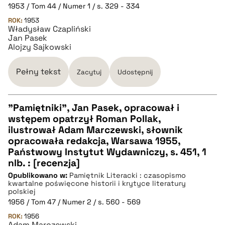
1953 / Tom 44 / Numer 1 / s. 329 - 334
ROK:
1953
Władysław Czapliński
Jan Pasek
Alojzy Sajkowski
Pełny tekst
Zacytuj
Udostępnij
"Pamiętniki", Jan Pasek, opracował i
wstępem opatrzył Roman Pollak,
CZYSTY TEKST
ilustrował Adam Marczewski, słownik
opracowała redakcja, Warsawa 1955,
Państwowy Instytut Wydawniczy, s. 451, 1
pobierz cytat
nlb. : [recenzja]
Opublikowano w:
Pamiętnik Literacki : czasopismo
kwartalne poświęcone historii i krytyce literatury
BIBTEX
polskiej
1956 / Tom 47 / Numer 2 / s. 560 - 569
pobierz cytat
ROK:
1956
Adam Marczewski