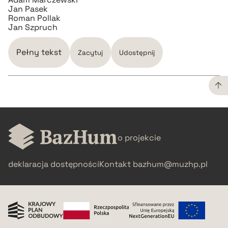
Jan Pasek
Roman Pollak
Jan Szpruch
Pełny tekst
Zacytuj
Udostępnij
CZYSTY TEKST
o projekcie
pobierz cytat
deklaracja dostępności
Kontakt
bazhum@muzhp.pl
BIBTEX
pobierz cytat