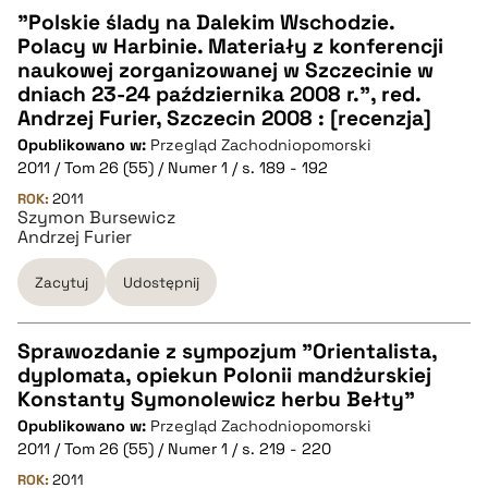
"Polskie ślady na Dalekim Wschodzie.
Polacy w Harbinie. Materiały z konferencji
CZYSTY TEKST
naukowej zorganizowanej w Szczecinie w
dniach 23-24 października 2008 r.", red.
Andrzej Furier, Szczecin 2008 : [recenzja]
pobierz cytat
Opublikowano w:
Przegląd Zachodniopomorski
2011 / Tom 26 (55) / Numer 1 / s. 189 - 192
BIBTEX
ROK:
2011
Szymon Bursewicz
Andrzej Furier
pobierz cytat
Zacytuj
Udostępnij
Sprawozdanie z sympozjum "Orientalista,
dyplomata, opiekun Polonii mandżurskiej
CZYSTY TEKST
Konstanty Symonolewicz herbu Bełty"
Opublikowano w:
Przegląd Zachodniopomorski
2011 / Tom 26 (55) / Numer 1 / s. 219 - 220
pobierz cytat
ROK:
2011