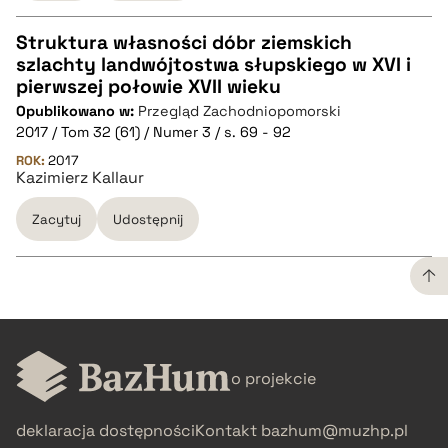
Struktura własności dóbr ziemskich
szlachty landwójtostwa słupskiego w XVI i
CZYSTY TEKST
pierwszej połowie XVII wieku
Opublikowano w:
Przegląd Zachodniopomorski
2017 / Tom 32 (61) / Numer 3 / s. 69 - 92
pobierz cytat
ROK:
2017
Kazimierz Kallaur
BIBTEX
Zacytuj
Udostępnij
pobierz cytat
CZYSTY TEKST
o projekcie
pobierz cytat
deklaracja dostępności
Kontakt
bazhum@muzhp.pl
BIBTEX