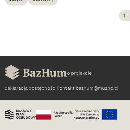
CZYSTY TEKST
pobierz cytat
BIBTEX
o projekcie
pobierz cytat
deklaracja dostępności
Kontakt
bazhum@muzhp.pl