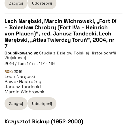
Zacytuj
Udostępnij
Lech Narębski, Marcin Wichrowski, „Fort IX
– Bolesław Chrobry (Fort IVa – Heinrich
CZYSTY TEKST
von Plauen)”, red. Janusz Tandecki, Lech
Narębski, „Atlas Twierdzy Toruń”, 2004, nr
7
pobierz cytat
Opublikowano w:
Studia z Dziejów Polskiej Historiografii
Wojskowej
2016 / Tom 17 / s. 117 - 119
BIBTEX
ROK:
2016
Lech Narębski
Paweł Nastrożny
pobierz cytat
Janusz Tandecki
Marcin Wichrowski
Zacytuj
Udostępnij
Krzysztof Biskup (1952-2000)