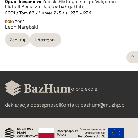
Opublikowano w:
Zapiski Historyczne : poświęcone
CZYSTY TEKST
historii Pomorza i krajów bałtyckich
2001 / Tom 66 / Numer 2-3 / s. 233 - 234
ROK:
2001
pobierz cytat
Lech Narębski
Zacytuj
Udostępnij
BIBTEX
pobierz cytat
CZYSTY TEKST
o projekcie
pobierz cytat
deklaracja dostępności
Kontakt
bazhum@muzhp.pl
BIBTEX
pobierz cytat