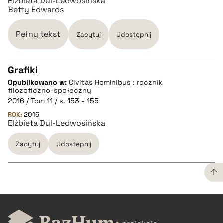
Elżbieta Dul-Ledwosińska
BIBTEX
Betty Edwards
pobierz cytat
Pełny tekst
Zacytuj
Udostępnij
Grafiki
Opublikowano w:
Civitas Hominibus : rocznik
CZYSTY TEKST
filozoficzno-społeczny
2016 / Tom 11 / s. 153 - 155
ROK:
2016
pobierz cytat
Elżbieta Dul-Ledwosińska
Zacytuj
Udostępnij
BIBTEX
pobierz cytat
CZYSTY TEKST