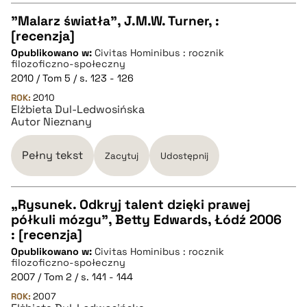
"Malarz światła", J.M.W. Turner, :
[recenzja]
CZYSTY TEKST
Opublikowano w:
Civitas Hominibus : rocznik
filozoficzno-społeczny
2010 / Tom 5 / s. 123 - 126
pobierz cytat
ROK:
2010
Elżbieta Dul-Ledwosińska
Autor Nieznany
BIBTEX
Pełny tekst
Zacytuj
Udostępnij
pobierz cytat
„Rysunek. Odkryj talent dzięki prawej
półkuli mózgu”, Betty Edwards, Łódź 2006
CZYSTY TEKST
: [recenzja]
Opublikowano w:
Civitas Hominibus : rocznik
filozoficzno-społeczny
pobierz cytat
2007 / Tom 2 / s. 141 - 144
ROK:
2007