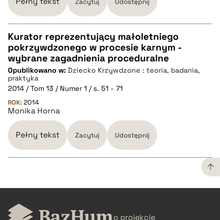
Pełny tekst
Zacytuj
Udostępnij
Kurator reprezentujący małoletniego
pokrzywdzonego w procesie karnym -
CZYSTY TEKST
wybrane zagadnienia proceduralne
Opublikowano w:
Dziecko Krzywdzone : teoria, badania,
praktyka
pobierz cytat
2014 / Tom 13 / Numer 1 / s. 51 - 71
ROK:
2014
Monika Horna
BIBTEX
Pełny tekst
Zacytuj
Udostępnij
pobierz cytat
CZYSTY TEKST
o projekcie
pobierz cytat