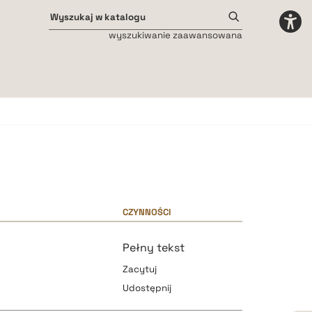
wyszukiwanie zaawansowana
Odstępy międzyliterowe
małe
średnie
duże
CZYNNOŚCI
Pełny tekst
Zacytuj
Udostępnij