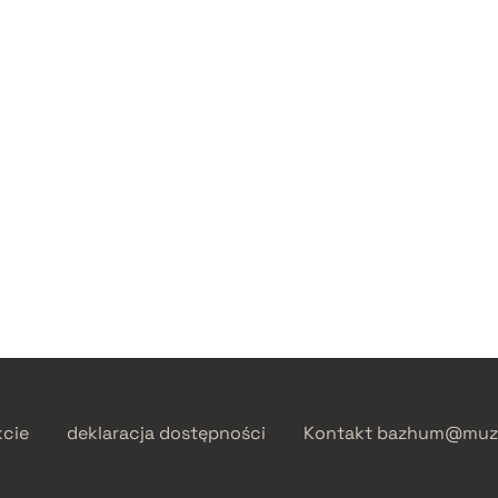
kcie
deklaracja dostępności
Kontakt
bazhum@muzh