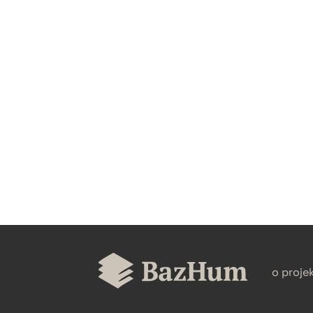
CZYSTY TEKST
BIBTEX
o proje