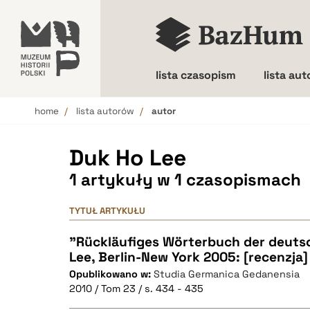
lista czasopism
lista au
home
lista autorów
autor
Wielkość liter
Duk Ho Lee
1 artykuły w 1 czasopismach
TYTUŁ ARTYKUŁU
"Rückläufiges Wörterbuch der deuts
Lee, Berlin-New York 2005: [recenzja]
Opublikowano w:
Studia Germanica Gedanensia
2010 / Tom 23 / s. 434 - 435