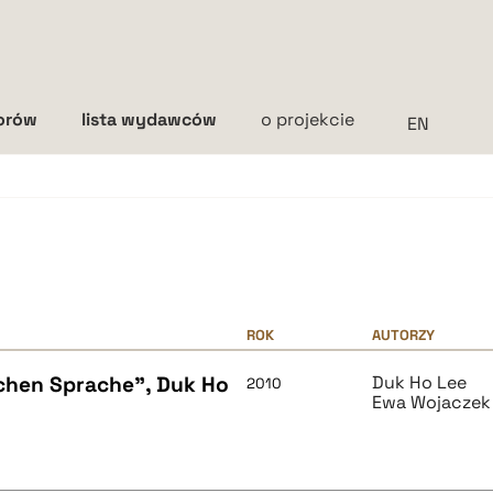
torów
lista wydawców
o projekcie
Interlinia
mała
średnia
duża
ROK
AUTORZY
chen Sprache", Duk Ho
Duk Ho Lee
2010
Ewa Wojaczek