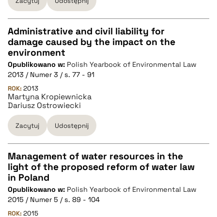
Zacytuj
Udostępnij
Administrative and civil liability for
damage caused by the impact on the
CZYSTY TEKST
environment
Opublikowano w:
Polish Yearbook of Environmental Law
2013 / Numer 3 / s. 77 - 91
pobierz cytat
ROK:
2013
Martyna Kropiewnicka
Dariusz Ostrowiecki
BIBTEX
Zacytuj
Udostępnij
pobierz cytat
Management of water resources in the
light of the proposed reform of water law
CZYSTY TEKST
in Poland
Opublikowano w:
Polish Yearbook of Environmental Law
2015 / Numer 5 / s. 89 - 104
pobierz cytat
ROK:
2015