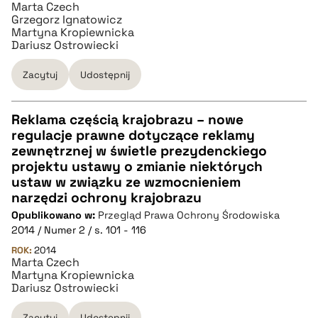
Marta Czech
Grzegorz Ignatowicz
BIBTEX
Martyna Kropiewnicka
Dariusz Ostrowiecki
pobierz cytat
Zacytuj
Udostępnij
Reklama częścią krajobrazu – nowe
regulacje prawne dotyczące reklamy
CZYSTY TEKST
zewnętrznej w świetle prezydenckiego
projektu ustawy o zmianie niektórych
ustaw w związku ze wzmocnieniem
pobierz cytat
narzędzi ochrony krajobrazu
Opublikowano w:
Przegląd Prawa Ochrony Środowiska
2014 / Numer 2 / s. 101 - 116
BIBTEX
ROK:
2014
Marta Czech
pobierz cytat
Martyna Kropiewnicka
Dariusz Ostrowiecki
Zacytuj
Udostępnij