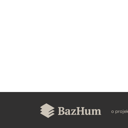
CZYSTY TEKST
BIBTEX
o proje