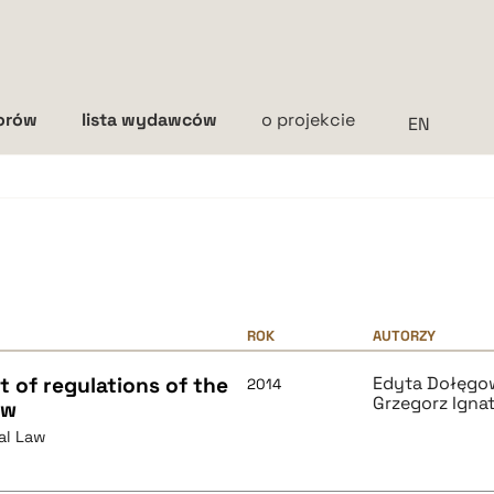
torów
lista wydawców
o projekcie
Interlinia
mała
średnia
duża
ROK
AUTORZY
t of regulations of the
Edyta Dołęgo
2014
Grzegorz Igna
aw
al Law