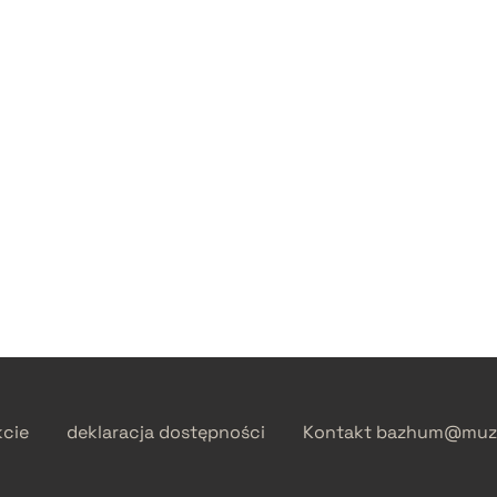
kcie
deklaracja dostępności
Kontakt
bazhum@muzh