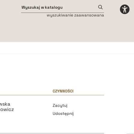
wyszukiwanie zaawansowana
Odstępy międzyliterowe
małe
średnie
duże
CZYNNOŚCI
wska
Zacytuj
towicz
Udostępnij