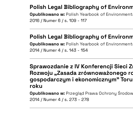
Polish Legal Bibliography of Environ
Opublikowano w:
Polish Yearbook of Environment
2016 / Numer 6 / s. 109 - 117
CZYSTY TEKST
Polish Legal Bibliography of Environ
Opublikowano w:
Polish Yearbook of Environment
2014 / Numer 4 / s. 143 - 154
CZYSTY TEKST
BIBTEX
Sprawozdanie z IV Konferencji Siec
Rozwoju „Zasada zrównoważonego r
gospodarczym i ekonomicznym” Toruń
CZYSTY TEKST
BIBTEX
roku
Opublikowano w:
Przegląd Prawa Ochrony Środow
2014 / Numer 4 / s. 273 - 278
BIBTEX
CZYSTY TEKST