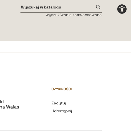
wyszukiwanie zaawansowana
Odstępy międzyliterowe
małe
średnie
duże
CZYNNOŚCI
ki
Zacytuj
na Walas
Udostępnij