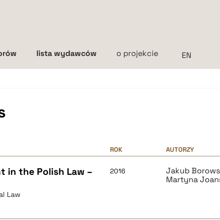
torów
lista wydawców
o projekcie
Interlinia
mała
średnia
duża
s
ROK
AUTORZY
 in the Polish Law –
Jakub Borows
2016
Martyna Joan
al Law