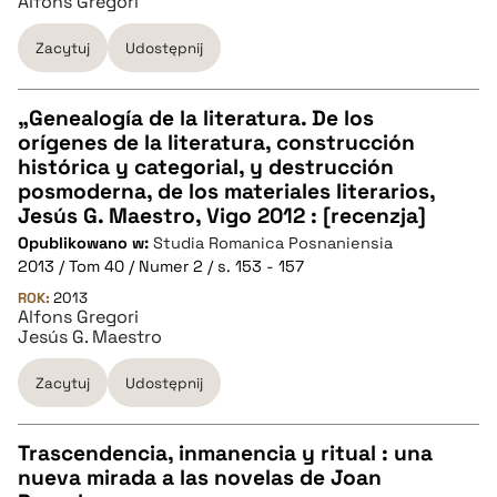
Alfons Gregori
BIBTEX
Zacytuj
Udostępnij
pobierz cytat
„Genealogía de la literatura. De los
orígenes de la literatura, construcción
CZYSTY TEKST
histórica y categorial, y destrucción
posmoderna, de los materiales literarios,
Jesús G. Maestro, Vigo 2012 : [recenzja]
pobierz cytat
Opublikowano w:
Studia Romanica Posnaniensia
2013 / Tom 40 / Numer 2 / s. 153 - 157
BIBTEX
ROK:
2013
Alfons Gregori
Jesús G. Maestro
pobierz cytat
Zacytuj
Udostępnij
Trascendencia, inmanencia y ritual : una
nueva mirada a las novelas de Joan