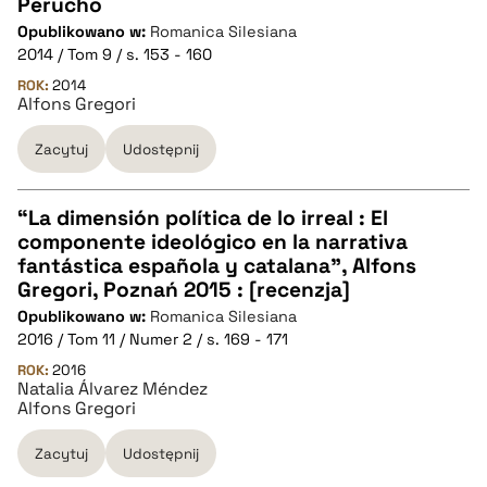
CZYSTY TEKST
Perucho
Opublikowano w:
Romanica Silesiana
2014 / Tom 9 / s. 153 - 160
pobierz cytat
ROK:
2014
Alfons Gregori
BIBTEX
Zacytuj
Udostępnij
pobierz cytat
“La dimensión política de lo irreal : El
componente ideológico en la narrativa
CZYSTY TEKST
fantástica española y catalana”, Alfons
Gregori, Poznań 2015 : [recenzja]
Opublikowano w:
Romanica Silesiana
pobierz cytat
2016 / Tom 11 / Numer 2 / s. 169 - 171
ROK:
2016
Natalia Álvarez Méndez
BIBTEX
Alfons Gregori
pobierz cytat
Zacytuj
Udostępnij