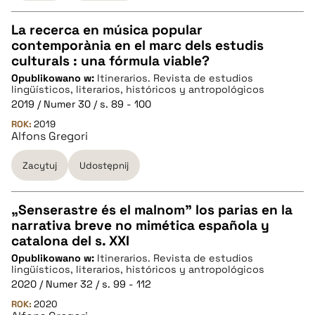
La recerca en música popular
contemporània en el marc dels estudis
CZYSTY TEKST
culturals : una fórmula viable?
Opublikowano w:
Itinerarios. Revista de estudios
lingüísticos, literarios, históricos y antropológicos
pobierz cytat
2019 / Numer 30 / s. 89 - 100
ROK:
2019
Alfons Gregori
BIBTEX
Zacytuj
Udostępnij
pobierz cytat
„Senserastre és el malnom” los parias en la
narrativa breve no mimética española y
CZYSTY TEKST
catalona del s. XXI
Opublikowano w:
Itinerarios. Revista de estudios
lingüísticos, literarios, históricos y antropológicos
pobierz cytat
2020 / Numer 32 / s. 99 - 112
ROK:
2020