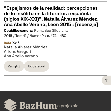
“Espejismos de la realidad: percepciones
de lo insólito en la literatura española
CZYSTY TEKST
(siglos XIX–XXI)”, Natalia Álvarez Méndez,
Ana Abello Verano, Leon 2015 : [recenzja]
Opublikowano w:
Romanica Silesiana
pobierz cytat
2016 / Tom 11 / Numer 2 / s. 174 - 180
ROK:
2016
Natalia Álvarez Méndez
BIBTEX
Alfons Gregori
Ana Abello Verano
pobierz cytat
Zacytuj
Udostępnij
CZYSTY TEKST
o projekcie
pobierz cytat