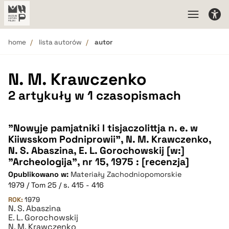
home
lista autorów
autor
N. M. Krawczenko
2 artykuły w 1 czasopismach
"Nowyje pamjatniki I tisjaczolittja n. e. w
Kiiwsskom Podniprowii", N. M. Krawczenko,
N. S. Abaszina, E. L. Gorochowskij [w:]
"Archeologija", nr 15, 1975 : [recenzja]
Opublikowano w:
Materiały Zachodniopomorskie
1979 / Tom 25 / s. 415 - 416
ROK:
1979
N. S. Abaszina
E. L. Gorochowskij
N. M. Krawczenko