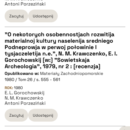
Antoni Porzeziński
Zacytuj
Udostępnij
"O nekotorych osobennostjach rozwitija
materialnoj kultury naselenija sredniego
CZYSTY TEKST
Podneprowja w perwoj połowinie I
tysjaczeletija n.e.", N. M. Krawczenko, E. l.
Gorochowskij [w:] "Sowietskaja
pobierz cytat
Archeologia", 1979, nr 2 : [recenzja]
Opublikowano w:
Materiały Zachodniopomorskie
1980 / Tom 26 / s. 555 - 561
BIBTEX
ROK:
1980
E. L. Gorochowskij
pobierz cytat
N. M. Krawczenko
Antoni Porzeziński
Zacytuj
Udostępnij