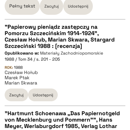
Pełny tekst
Zacytuj
Udostępnij
"Papierowy pieniądz zastępczy na
Pomorzu Szczecińskim 1914-1924",
CZYSTY TEKST
Czesław Hołub, Marian Skwara, Stargard
Szczeciński 1988 : [recenzja]
Opublikowano w:
Materiały Zachodniopomorskie
pobierz cytat
1988 / Tom 34 / s. 201 - 205
ROK:
1988
Czesław Hołub
BIBTEX
Marek Ptak
Marian Skwara
pobierz cytat
Zacytuj
Udostępnij
"Hartmunt Schoenawa „Das Papiernotgeld
von Mecklenburg und Pommern”", Hans
CZYSTY TEKST
Meyer, Werlaburgdorf 1985, Verlag Lothar