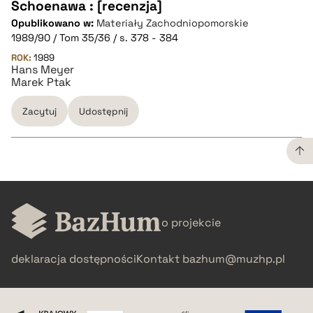
Schoenawa : [recenzja]
Opublikowano w:
Materiały Zachodniopomorskie
pobierz cytat
1989/90 / Tom 35/36 / s. 378 - 384
ROK:
1989
Hans Meyer
BIBTEX
Marek Ptak
pobierz cytat
Zacytuj
Udostępnij
CZYSTY TEKST
o projekcie
pobierz cytat
deklaracja dostępności
Kontakt
bazhum@muzhp.pl
BIBTEX
pobierz cytat