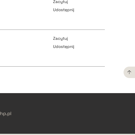
Zacytuj
Udostępnij
pobierz cytat
pobierz cytat
Zacytuj
Udostępnij
pobierz cytat
pobierz cytat
pobierz cytat
pobierz cytat
p.pl
pobierz cytat