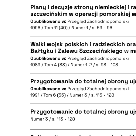
Plany i decyzje strony niemieckiej i r
szczecińskim w operacji pomorskiej 
Opublikowano w:
Przegląd Zachodniopomorski
CZYSTY TEKST
1996 / Tom 11 (40) / Numer 1 / s. 69 - 96
Walki wojsk polskich i radzieckich o
Bałtyku i Zalewu Szczecińskiego w m
BIBTEX
Opublikowano w:
Przegląd Zachodniopomorski
CZYSTY TEKST
1989 / Tom 4 (33) / Numer 1-2 / s. 93 - 108
Przygotowania do totalnej obrony ujś
Opublikowano w:
Przegląd Zachodniopomorski
BIBTEX
1991 / Tom 6 (35) / Numer 3 / s. 113 - 128
CZYSTY TEKST
Przygotowanie do totalnej obrony ujś
Numer 3 / s. 113 - 128
CZYSTY TEKST
BIBTEX