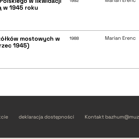
olskiego w likwidacji
Marian Erenc
1992
ą w 1945 roku
yczółków mostowych w
Marian Erenc
1988
rzec 1945)
kcie
deklaracja dostępności
Kontakt
bazhum@muzh