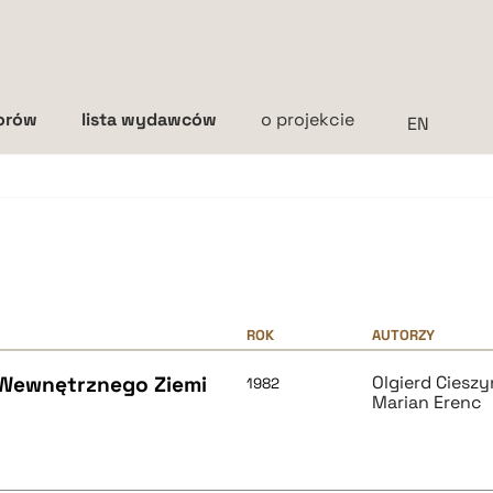
torów
lista wydawców
o projekcie
Interlinia
mała
średnia
duża
ROK
AUTORZY
Wewnętrznego Ziemi
Olgierd Cieszy
1982
Marian Erenc