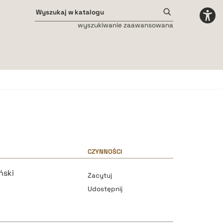
wyszukiwanie zaawansowana
Odstępy międzyliterowe
małe
średnie
duże
CZYNNOŚCI
ński
Zacytuj
Udostępnij