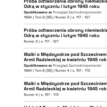
Próba odtworzenia obrony niemieckie
Odrą w styczniu i lutym 1945 roku
Opublikowano w:
Przegląd Zachodniopomorski
CZYSTY TEKST
1994 / Tom 9 (38) / Numer 3 / s. 117 - 127
BIBTEX
Próba odtworzenia obrony niemieckie
Odrą w styczniu i lutym 1945 roku
BIBTEX
Numer 3 / s. 117 - 127
CZYSTY TEKST
Walki o Międzyodrze pod Szczecinem w
Armii Radzieckiej w kwietniu 1945 ro
Opublikowano w:
Przegląd Zachodniopomorski
CZYSTY TEKST
BIBTEX
1994 / Tom 9 (38) / Numer 4 / s. 151 - 172
Walki o Międzyodrze pod Szczeciniem 
Armii Radzieckiej w kwietniu 1945 ro
BIBTEX
Numer 4 / s. 151 - 172
CZYSTY TEKST