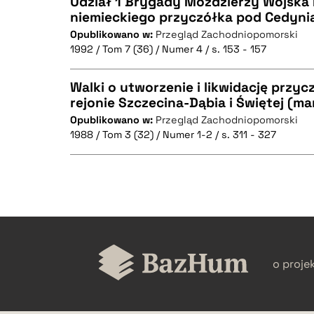
Udział 1 Brygady Moździerzy Wojska P
niemieckiego przyczółka pod Cedyni
Opublikowano w:
Przegląd Zachodniopomorski
CZYSTY TEKST
BIBTEX
1992 / Tom 7 (36) / Numer 4 / s. 153 - 157
Walki o utworzenie i likwidację prz
rejonie Szczecina-Dąbia i Świętej (ma
BIBTEX
Opublikowano w:
Przegląd Zachodniopomorski
CZYSTY TEKST
1988 / Tom 3 (32) / Numer 1-2 / s. 311 - 327
BIBTEX
CZYSTY TEKST
o proje
BIBTEX