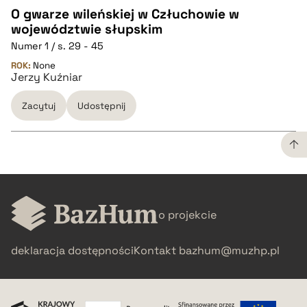
O gwarze wileńskiej w Człuchowie w
województwie słupskim
CZYSTY TEKST
Numer 1 / s. 29 - 45
ROK:
None
Jerzy Kuźniar
pobierz cytat
Zacytuj
Udostępnij
BIBTEX
pobierz cytat
CZYSTY TEKST
o projekcie
pobierz cytat
deklaracja dostępności
Kontakt
bazhum@muzhp.pl
BIBTEX
pobierz cytat