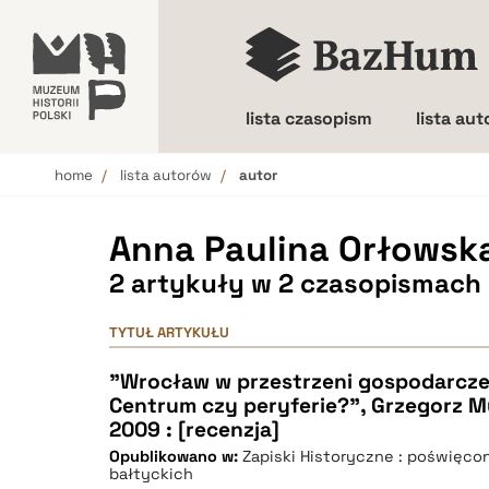
lista czasopism
lista au
home
lista autorów
autor
Wielkość liter
Anna Paulina Orłowsk
2 artykuły w 2 czasopismach
TYTUŁ ARTYKUŁU
"Wrocław w przestrzeni gospodarczej 
Centrum czy peryferie?", Grzegorz M
2009 : [recenzja]
Opublikowano w:
Zapiski Historyczne : poświęcon
bałtyckich