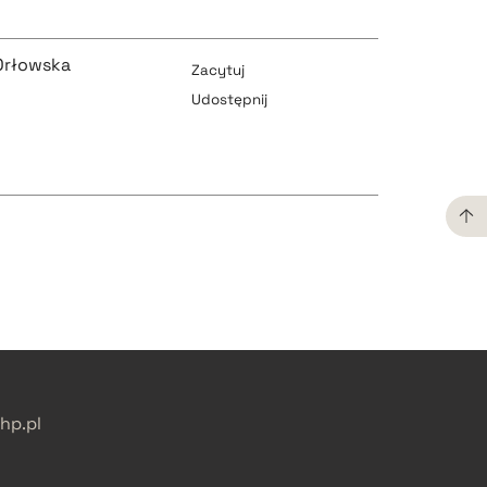
Orłowska
Zacytuj
Udostępnij
pobierz cytat
pobierz cytat
pobierz cytat
p.pl
pobierz cytat