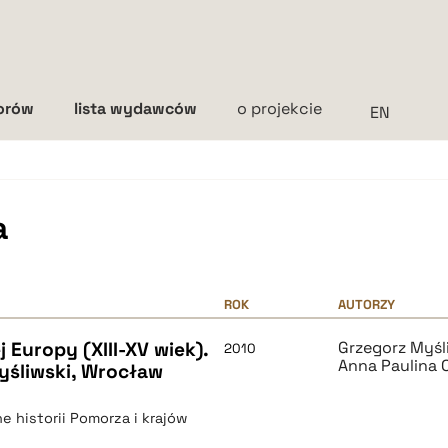
torów
lista wydawców
o projekcie
Interlinia
mała
średnia
duża
a
ROK
AUTORZY
Europy (XIII-XV wiek).
Grzegorz Myśl
2010
Anna Paulina 
yśliwski, Wrocław
e historii Pomorza i krajów