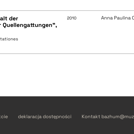
alt der
Anna Paulina 
2010
 Quellengattungen",
tationes
kcie
deklaracja dostępności
Kontakt
bazhum@muzh