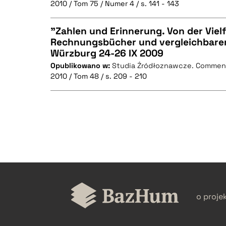
2010 / Tom 75 / Numer 4 / s. 141 - 143
"Zahlen und Erinnerung. Von der Vielf
Rechnungsbücher und vergleichbarer
Würzburg 24-26 IX 2009
CZYSTY TEKST
Opublikowano w:
Studia Źródłoznawcze. Commen
2010 / Tom 48 / s. 209 - 210
BIBTEX
CZYSTY TEKST
BIBTEX
o proje