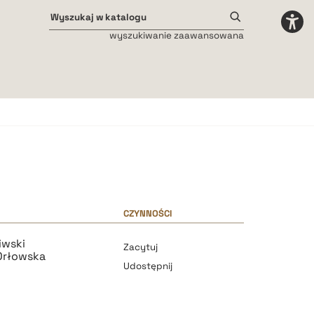
wyszukiwanie zaawansowana
Odstępy międzyliterowe
małe
średnie
duże
CZYNNOŚCI
iwski
Zacytuj
Orłowska
Udostępnij