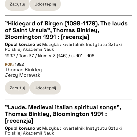
Zacytuj
Udostępnij
"Hildegard of Birgen (1098-1179). The lauds
of Saint Ursula", Thomas Binkley,
CZYSTY TEKST
Bloomington 1991 : [recenzja]
Opublikowano w:
Muzyka : kwartalnik Instytutu Sztuki
Polskiej Akademii Nauk
pobierz cytat
1992 / Tom 37 / Numer 3 (146) / s. 101 - 106
ROK:
1992
Thomas Binkley
BIBTEX
Jerzy Morawski
Zacytuj
Udostępnij
pobierz cytat
"Laude. Medieval italian spiritual songs",
Thomas Binkley, Bloomington 1991 :
CZYSTY TEKST
[recenzja]
Opublikowano w:
Muzyka : kwartalnik Instytutu Sztuki
Polskiej Akademii Nauk
pobierz cytat