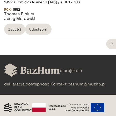
1992 / Tom 37 / Numer 3 (146) / s. 101 - 106
ROK:
1992
Thomas Binkley
BIBTEX
Jerzy Morawski
Zacytuj
Udostępnij
pobierz cytat
CZYSTY TEKST
o projekcie
pobierz cytat
deklaracja dostępności
Kontakt
bazhum@muzhp.pl
BIBTEX
pobierz cytat