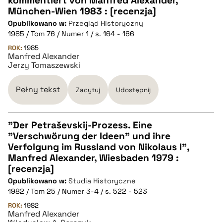
kommentiert von Manfred Alexander,
München-Wien 1983 : [recenzja]
Opublikowano w:
Przegląd Historyczny
1985 / Tom 76 / Numer 1 / s. 164 - 166
ROK:
1985
Manfred Alexander
Jerzy Tomaszewski
Pełny tekst
Zacytuj
Udostępnij
"Der Petraševskij-Prozess. Eine
"Verschwörung der Ideen" und ihre
CZYSTY TEKST
Verfolgung im Russland von Nikolaus I",
Manfred Alexander, Wiesbaden 1979 :
[recenzja]
pobierz cytat
Opublikowano w:
Studia Historyczne
1982 / Tom 25 / Numer 3-4 / s. 522 - 523
BIBTEX
ROK:
1982
Manfred Alexander