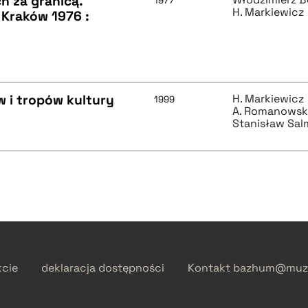
h za granicą.
1977
H. Markiewicz
, Kraków 1976 :
w i tropów kultury
H. Markiewicz
1999
A. Romanowsk
Stanisław Sa
kcie
deklaracja dostępności
Kontakt
bazhum@muzh