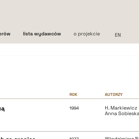
torów
lista wydawców
o projekcie
Interlinia
mała
średnia
duża
ROK
AUTORZY
cą
H. Markiewicz
1994
Anna Sobiesk
Włodzimierz B