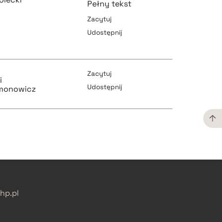
Pełny tekst
Zacytuj
Udostępnij
pobierz cytat
Zacytuj
i
Udostępnij
lmonowicz
pobierz cytat
pobierz cytat
pobierz cytat
pobierz cytat
p.pl
pobierz cytat