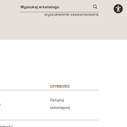
wyszukiwanie zaawansowana
Odstępy międzyliterowe
małe
średnie
duże
CZYNNOŚCI
Zacytuj
a
Udostępnij
olecki