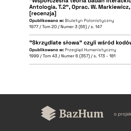
"Współczesna teoria badań literackic
Antologia. T.2", Oprac. W. Markiewicz
[recenzja]
CZYSTY TEKST
Opublikowano w:
Biuletyn Polonistyczny
1977 / Tom 20 / Numer 3 (65) / s. 147
"Skrzydlate słowa" czyli wśród kodó
BIBTEX
Opublikowano w:
Przegląd Humanistyczny
1999 / Tom 43 / Numer 6 (357) / s. 173 - 181
CZYSTY TEKST
CZYSTY TEKST
BIBTEX
o proje
BIBTEX