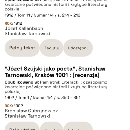
kwartalne poświęcone historii i krytyce literatury
polskiej
pobierz cytat
1912 / Tom 11 / Numer 1/4 / s. 214 - 218
ROK:
1912
Józef Kallenbach
BIBTEX
Stanisław Tarnowski
Pełny tekst
Zacytuj
Udostępnij
pobierz cytat
"Józef Szujski jako poeta", Stanisław
Tarnowski, Kraków 1901 : [recenzja]
CZYSTY TEKST
Opublikowano w:
Pamiętnik Literacki : czasopismo
kwartalne poświęcone historii i krytyce literatury
polskiej
pobierz cytat
1902 / Tom 1 / Numer 1/4 / s. 350 - 351
ROK:
1902
Bronisław Gubrynowicz
BIBTEX
Stanisław Tarnowski