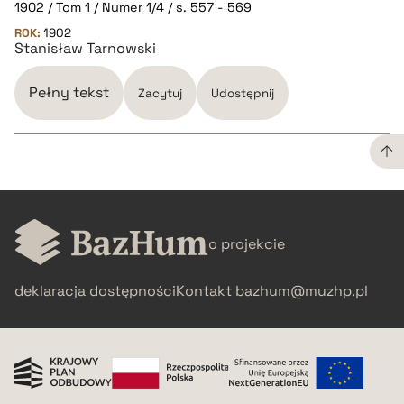
1902 / Tom 1 / Numer 1/4 / s. 557 - 569
pobierz cytat
ROK:
1902
Stanisław Tarnowski
BIBTEX
Pełny tekst
Zacytuj
Udostępnij
pobierz cytat
CZYSTY TEKST
o projekcie
pobierz cytat
deklaracja dostępności
Kontakt
bazhum@muzhp.pl
BIBTEX
pobierz cytat