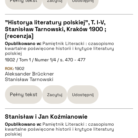
Pełny tekst
Zacytuj
Udostępnij
pobierz cytat
"Historya literatury polskiej", T. I-V,
Stanisław Tarnowski, Kraków 1900 ;
CZYSTY TEKST
[recenzja]
Opublikowano w:
Pamiętnik Literacki : czasopismo
kwartalne poświęcone historii i krytyce literatury
pobierz cytat
polskiej
1902 / Tom 1 / Numer 1/4 / s. 470 - 477
ROK:
1902
BIBTEX
Aleksander Brückner
Stanisław Tarnowski
pobierz cytat
Pełny tekst
Zacytuj
Udostępnij
Stanisław i Jan Koźmianowie
Opublikowano w:
Pamiętnik Literacki : czasopismo
CZYSTY TEKST
kwartalne poświęcone historii i krytyce literatury
polskiej