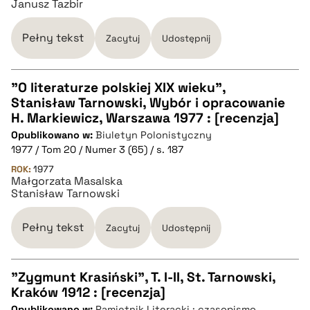
Janusz Tazbir
Pełny tekst
Zacytuj
Udostępnij
"O literaturze polskiej XIX wieku",
Stanisław Tarnowski, Wybór i opracowanie
CZYSTY TEKST
H. Markiewicz, Warszawa 1977 : [recenzja]
Opublikowano w:
Biuletyn Polonistyczny
1977 / Tom 20 / Numer 3 (65) / s. 187
pobierz cytat
ROK:
1977
Małgorzata Masalska
Stanisław Tarnowski
BIBTEX
Pełny tekst
Zacytuj
Udostępnij
pobierz cytat
"Zygmunt Krasiński", T. I-II, St. Tarnowski,
Kraków 1912 : [recenzja]
CZYSTY TEKST
Opublikowano w:
Pamiętnik Literacki : czasopismo