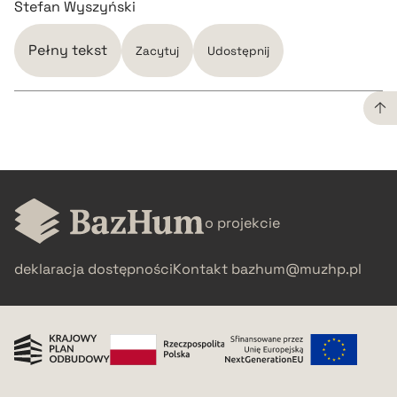
Stefan Wyszyński
Pełny tekst
Zacytuj
Udostępnij
CZYSTY TEKST
pobierz cytat
o projekcie
BIBTEX
deklaracja dostępności
Kontakt
bazhum@muzhp.pl
pobierz cytat