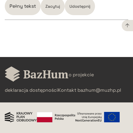
Pełny tekst
Zacytuj
Udostępnij
CZYSTY TEKST
pobierz cytat
BIBTEX
o projekcie
deklaracja dostępności
Kontakt
bazhum@muzhp.pl
pobierz cytat