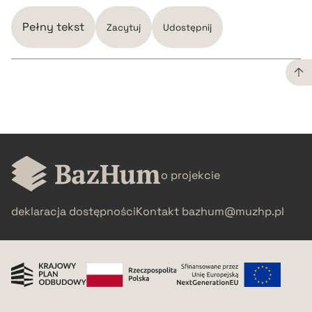
Pełny tekst
Zacytuj
Udostępnij
CZYSTY TEKST
pobierz cytat
o projekcie
BIBTEX
deklaracja dostępności
Kontakt
bazhum@muzhp.pl
pobierz cytat