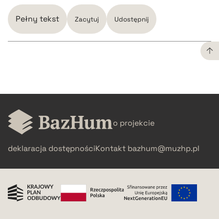
Pełny tekst
Zacytuj
Udostępnij
CZYSTY TEKST
pobierz cytat
o projekcie
BIBTEX
deklaracja dostępności
Kontakt
bazhum@muzhp.pl
pobierz cytat