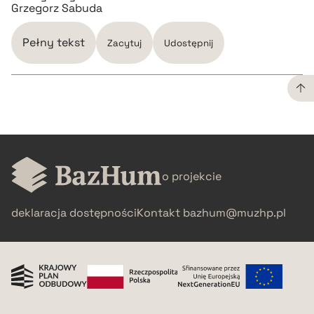
Grzegorz Sabuda
Pełny tekst
Zacytuj
Udostępnij
CZYSTY TEKST
pobierz cytat
o projekcie
BIBTEX
deklaracja dostępności
Kontakt
bazhum@muzhp.pl
pobierz cytat