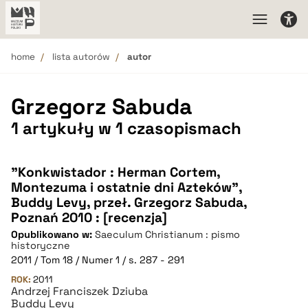
home
lista autorów
autor
Grzegorz Sabuda
1 artykuły w 1 czasopismach
"Konkwistador : Herman Cortem,
Montezuma i ostatnie dni Azteków",
Buddy Levy, przeł. Grzegorz Sabuda,
Poznań 2010 : [recenzja]
Opublikowano w:
Saeculum Christianum : pismo
historyczne
2011 / Tom 18 / Numer 1 / s. 287 - 291
ROK:
2011
Andrzej Franciszek Dziuba
Buddy Levy