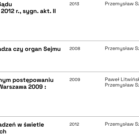
Sądu
Przemysław S
2013
012 r., sygn. akt. II
ładza czy organ Sejmu
Przemysław S
2008
nym postępowaniu
Paweł Litwińs
2009
Przemysław S
 Warszawa 2009 :
adzeń w świetle
Przemysław S
2012
ych