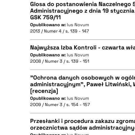
Glosa do postanowienia Naczelnego 
BIBTEX
Administracyjnego z dnia 19 stycznia 2
GSK 759/11
CZYSTY TEKST
Opublikowano w:
Ius Novum
2013 / Numer 4 / s. 139 - 147
Najwyższa Izba Kontroli - czwarta w
BIBTEX
Opublikowano w:
Ius Novum
2008 / Numer 3 / s. 139 - 151
CZYSTY TEKST
"Ochrona danych osobowych w ogól
administracyjnym", Paweł Litwiński,
[recenzja]
CZYSTY TEKST
BIBTEX
Opublikowano w:
Ius Novum
2009 / Numer 3 / s. 154 - 157
Przesłanki i procedura zakazu zgrom
BIBTEX
orzecznictwa sądów administracyjn