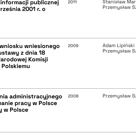
informacji publicznej
Stanisław Mar
2011
Przemysław S
rześnia 2001 r. o
 wniosku wniesionego
Adam Lipiński
2009
Przemysław S
 ustawy z dnia 18
Narodowej Komisji
 Polskiemu
nia administracyjnego
Przemysław S
2008
anie pracy w Polsce
y w Polsce