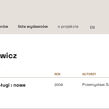
torów
lista wydawców
o projekcie
Interlinia
mała
średnia
duża
ewicz
h
ROK
AUTORZY
ługi : nowe
Przemysław S
2009