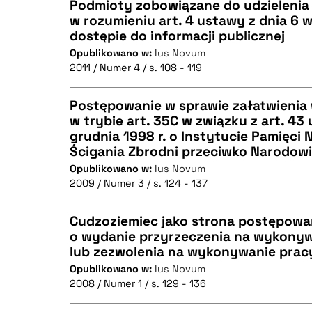
Podmioty zobowiązane do udzielenia 
BIBTEX
w rozumieniu art. 4 ustawy z dnia 6 w
dostępie do informacji publicznej
CZYSTY TEKST
Opublikowano w:
Ius Novum
2011 / Numer 4 / s. 108 - 119
Postępowanie w sprawie załatwienia
BIBTEX
w trybie art. 35C w związku z art. 43
grudnia 1998 r. o Instytucie Pamięci 
CZYSTY TEKST
Ścigania Zbrodni przeciwko Narodowi
Opublikowano w:
Ius Novum
2009 / Numer 3 / s. 124 - 137
BIBTEX
Cudzoziemiec jako strona postępowa
o wydanie przyrzeczenia na wykonyw
lub zezwolenia na wykonywanie prac
CZYSTY TEKST
Opublikowano w:
Ius Novum
2008 / Numer 1 / s. 129 - 136