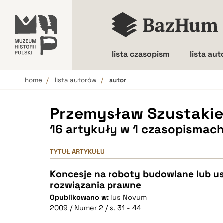
lista czasopism
lista au
home
lista autorów
autor
Wielkość liter
Przemysław Szustaki
16 artykuły w 1 czasopismac
TYTUŁ ARTYKUŁU
Koncesje na roboty budowlane lub us
rozwiązania prawne
Opublikowano w:
Ius Novum
2009 / Numer 2 / s. 31 - 44