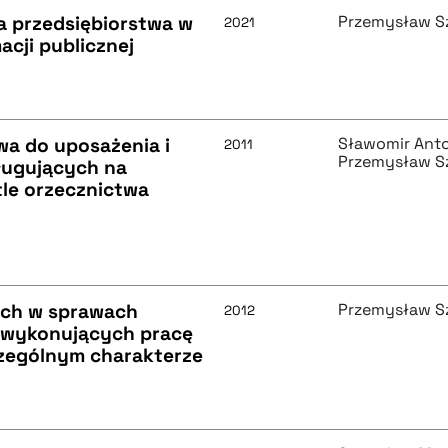
a przedsiębiorstwa w
Przemysław S
2021
cji publicznej
wa do uposażenia i
Sławomir Ant
2011
Przemysław S
ługujących na
le orzecznictwa
ych w sprawach
Przemysław S
2012
 wykonujących pracę
zególnym charakterze