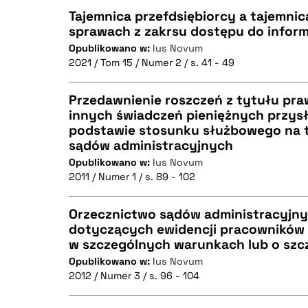
Tajemnica przefdsiębiorcy a tajemnic
sprawach z zakrsu dostępu do informa
Opublikowano w:
Ius Novum
CZYSTY TEKST
2021 / Tom 15 / Numer 2 / s. 41 - 49
Przedawnienie roszczeń z tytułu pra
innych świadczeń pieniężnych przys
BIBTEX
podstawie stosunku służbowego na t
CZYSTY TEKST
sądów administracyjnych
Opublikowano w:
Ius Novum
2011 / Numer 1 / s. 89 - 102
BIBTEX
Orzecznictwo sądów administracyjn
dotyczących ewidencji pracowników
w szczególnych warunkach lub o szc
CZYSTY TEKST
Opublikowano w:
Ius Novum
2012 / Numer 3 / s. 96 - 104