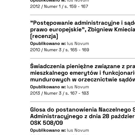
Opublikowano w:
Ius Novum
CZYSTY TEKST
2012 / Numer 1 / s. 159 - 167
"Postępowanie administracyjne i sąd
prawo europejskie", Zbigniew Kmieci
BIBTEX
[recenzja]
CZYSTY TEKST
Opublikowano w:
Ius Novum
2010 / Numer 3 / s. 165 - 169
Świadczenia pieniężne związane z pr
BIBTEX
mieszkalnego emerytów i funkcjonari
mundurowych w orzecznictwie sądów
CZYSTY TEKST
Opublikowano w:
Ius Novum
2013 / Numer 3 / s. 167 - 183
Glosa do postanowienia Naczelnego 
BIBTEX
Administracyjnego z dnia 28 październ
OSK 508/09
CZYSTY TEKST
Opublikowano w:
Ius Novum