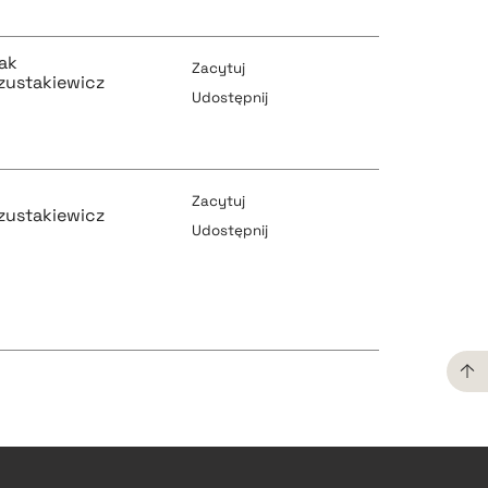
pobierz cytat
ak
Zacytuj
zustakiewicz
Udostępnij
pobierz cytat
pobierz cytat
Zacytuj
zustakiewicz
Udostępnij
pobierz cytat
pobierz cytat
pobierz cytat
pobierz cytat