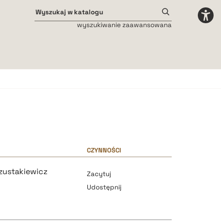
wyszukiwanie zaawansowana
Odstępy międzyliterowe
małe
średnie
duże
CZYNNOŚCI
zustakiewicz
Zacytuj
Udostępnij