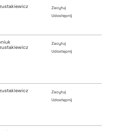
zustakiewicz
Zacytuj
Udostępnij
pobierz cytat
oniuk
Zacytuj
zustakiewicz
Udostępnij
pobierz cytat
pobierz cytat
zustakiewicz
Zacytuj
Udostępnij
pobierz cytat
pobierz cytat