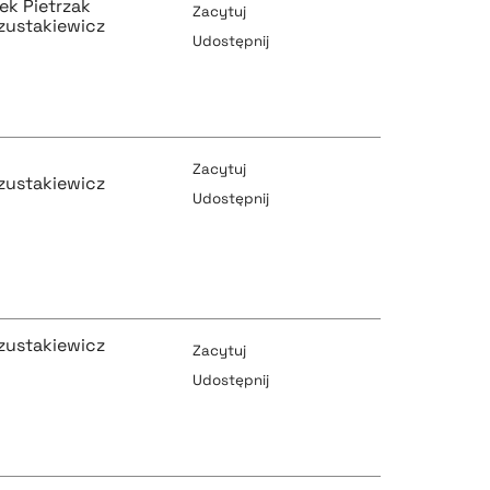
ek Pietrzak
Zacytuj
zustakiewicz
Udostępnij
pobierz cytat
pobierz cytat
Zacytuj
zustakiewicz
Udostępnij
pobierz cytat
pobierz cytat
zustakiewicz
Zacytuj
Udostępnij
pobierz cytat
pobierz cytat