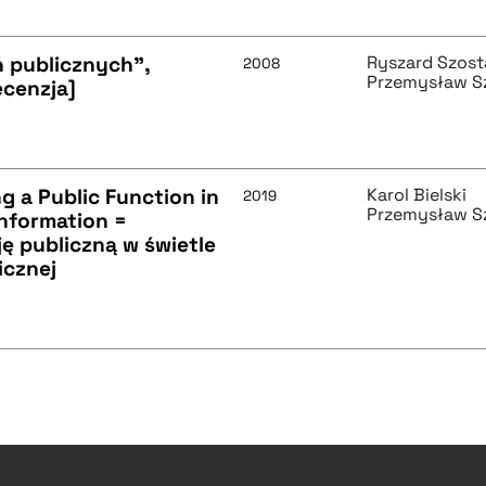
 publicznych",
Ryszard Szost
2008
Przemysław S
ecenzja]
g a Public Function in
Karol Bielski
2019
Przemysław S
Information =
ę publiczną w świetle
icznej