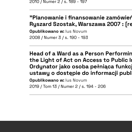
2010 / Numer 2 / s. 189 - 197
"Planowanie i finansowanie zamówień
BIBTEX
Ryszard Szostak, Warszawa 2007 : [r
Opublikowano w:
Ius Novum
CZYSTY TEKST
2008 / Numer 3 / s. 190 - 193
Head of a Ward as a Person Performin
the Light of Act on Access to Public 
BIBTEX
Ordynator jako osoba pełniąca funkcj
CZYSTY TEKST
ustawy o dostępie do informacji publ
Opublikowano w:
Ius Novum
2019 / Tom 13 / Numer 2 / s. 194 - 206
BIBTEX
CZYSTY TEKST