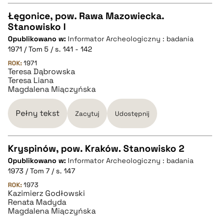
Łęgonice, pow. Rawa Mazowiecka.
Stanowisko I
CZYSTY TEKST
Opublikowano w:
Informator Archeologiczny : badania
1971 / Tom 5 / s. 141 - 142
pobierz cytat
ROK:
1971
Teresa Dąbrowska
Teresa Liana
Magdalena Miączyńska
BIBTEX
Pełny tekst
Zacytuj
Udostępnij
pobierz cytat
Kryspinów, pow. Kraków. Stanowisko 2
Opublikowano w:
Informator Archeologiczny : badania
CZYSTY TEKST
1973 / Tom 7 / s. 147
ROK:
1973
Kazimierz Godłowski
pobierz cytat
Renata Madyda
Magdalena Miączyńska