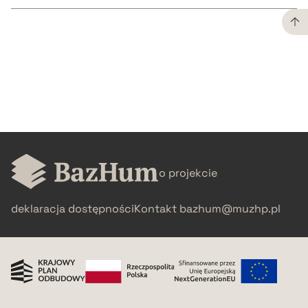
CZYSTY TEKST
pobierz cytat
BIBTEX
o projekcie
pobierz cytat
deklaracja dostępności
Kontakt
bazhum@muzhp.pl