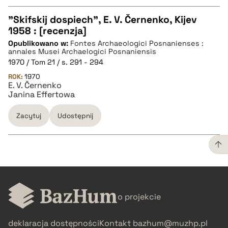
"Skifskij dospiech", E. V. Černenko, Kijev
1958 : [recenzja]
CZYSTY TEKST
Opublikowano w:
Fontes Archaeologici Posnanienses :
annales Musei Archaelogici Posnaniensis
1970 / Tom 21 / s. 291 - 294
pobierz cytat
ROK:
1970
E. V. Černenko
Janina Effertowa
BIBTEX
Zacytuj
Udostępnij
pobierz cytat
CZYSTY TEKST
o projekcie
pobierz cytat
deklaracja dostępności
Kontakt
bazhum@muzhp.pl