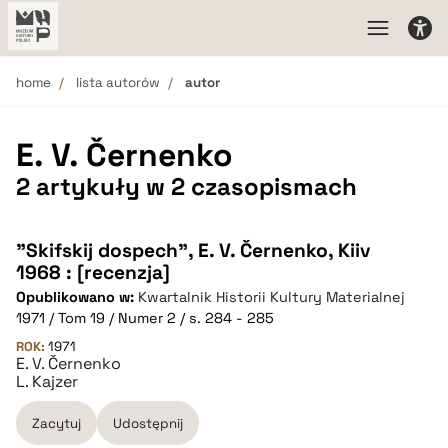
home
lista autorów
autor
E. V. Černenko
2 artykuły w 2 czasopismach
"Skifskij dospech", E. V. Černenko, Kiiv
1968 : [recenzja]
Opublikowano w:
Kwartalnik Historii Kultury Materialnej
1971 / Tom 19 / Numer 2 / s. 284 - 285
ROK:
1971
E. V. Černenko
L. Kajzer
Zacytuj
Udostępnij