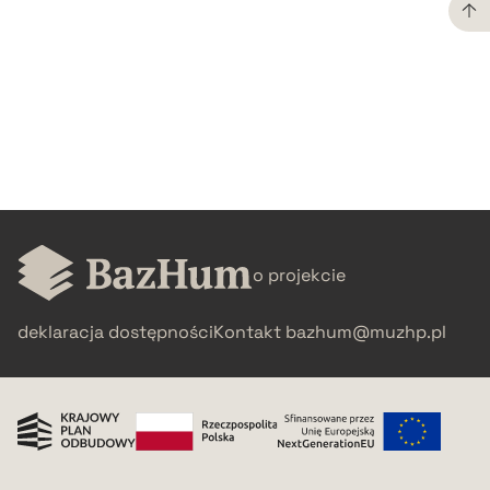
CZYSTY TEKST
pobierz cytat
BIBTEX
pobierz cytat
o projekcie
deklaracja dostępności
Kontakt
bazhum@muzhp.pl