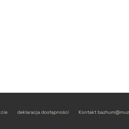
kcie
deklaracja dostępności
Kontakt
bazhum@muzh