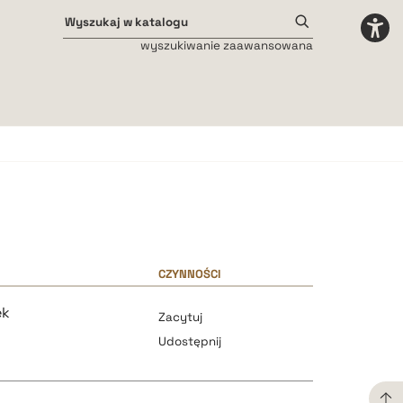
wyszukiwanie zaawansowana
Odstępy międzyliterowe
małe
średnie
duże
CZYNNOŚCI
ek
Zacytuj
Udostępnij