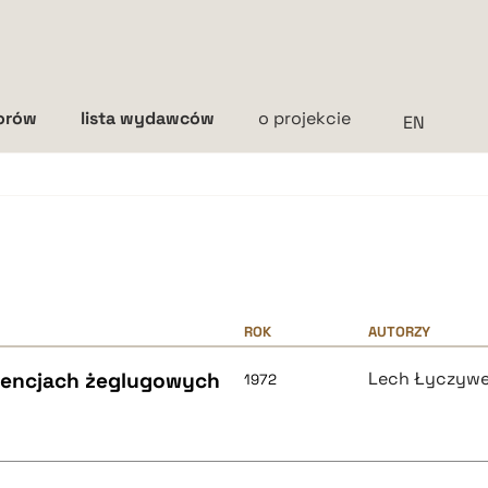
torów
lista wydawców
o projekcie
Interlinia
mała
średnia
duża
ROK
AUTORZY
rencjach żeglugowych
Lech Łyczyw
1972