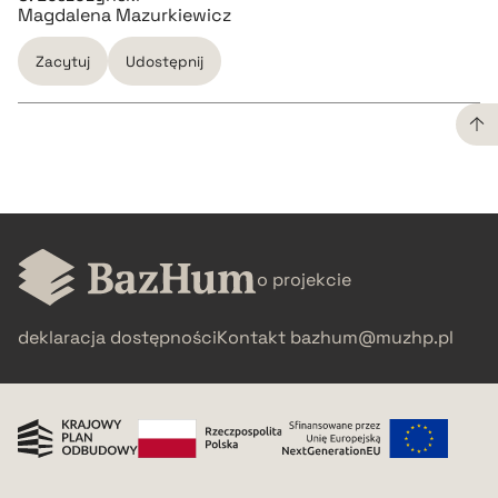
Magdalena Mazurkiewicz
Zacytuj
Udostępnij
CZYSTY TEKST
pobierz cytat
o projekcie
BIBTEX
deklaracja dostępności
Kontakt
bazhum@muzhp.pl
pobierz cytat