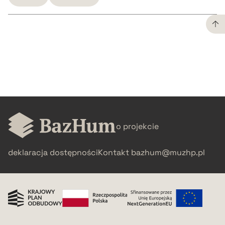
CZYSTY TEKST
pobierz cytat
BIBTEX
o projekcie
pobierz cytat
deklaracja dostępności
Kontakt
bazhum@muzhp.pl