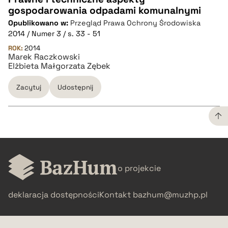
gospodarowania odpadami komunalnymi
CZYSTY TEKST
Opublikowano w:
Przegląd Prawa Ochrony Środowiska
2014 / Numer 3 / s. 33 - 51
pobierz cytat
ROK:
2014
Marek Raczkowski
Elżbieta Małgorzata Zębek
BIBTEX
Zacytuj
Udostępnij
pobierz cytat
CZYSTY TEKST
o projekcie
pobierz cytat
deklaracja dostępności
Kontakt
bazhum@muzhp.pl
BIBTEX