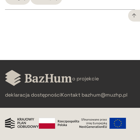
CZYSTY TEKST
pobierz cytat
BIBTEX
o projekcie
pobierz cytat
deklaracja dostępności
Kontakt
bazhum@muzhp.pl