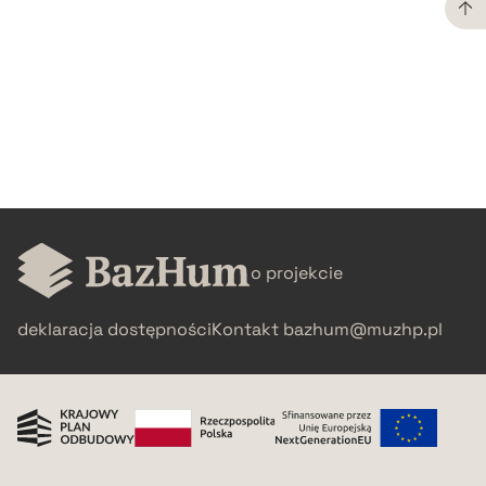
CZYSTY TEKST
pobierz cytat
BIBTEX
pobierz cytat
o projekcie
deklaracja dostępności
Kontakt
bazhum@muzhp.pl