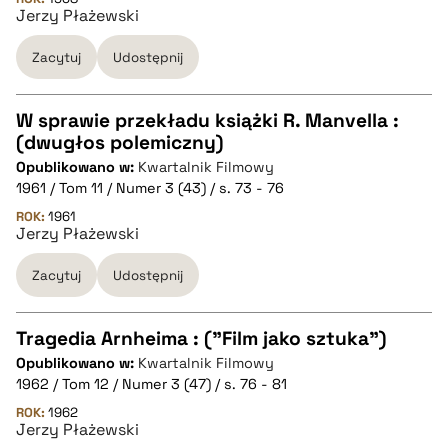
Jerzy Płażewski
Zacytuj
Udostępnij
BIBTEX
pobierz cytat
W sprawie przekładu książki R. Manvella :
(dwugłos polemiczny)
CZYSTY TEKST
Opublikowano w:
Kwartalnik Filmowy
1961 / Tom 11 / Numer 3 (43) / s. 73 - 76
pobierz cytat
ROK:
1961
Jerzy Płażewski
Zacytuj
Udostępnij
BIBTEX
pobierz cytat
Tragedia Arnheima : ("Film jako sztuka")
Opublikowano w:
Kwartalnik Filmowy
CZYSTY TEKST
1962 / Tom 12 / Numer 3 (47) / s. 76 - 81
ROK:
1962
Jerzy Płażewski
pobierz cytat