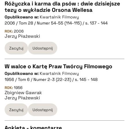
Różyczka i karma dla psów : dwie dzisiejsze
pobierz cytat
tezy o wykładzie Orsona Wellesa
CZYSTY TEKST
Opublikowano w:
Kwartalnik Filmowy
2006 / Tom 28 / Numer 54-55 (114-115) / s. 137 - 144
pobierz cytat
ROK:
2006
Jerzy Płażewski
Zacytuj
Udostępnij
BIBTEX
pobierz cytat
W walce o Kartę Praw Twórcy Filmowego
Opublikowano w:
Kwartalnik Filmowy
CZYSTY TEKST
1956 / Tom 6 / Numer 2-3 (22-23) / s. 145 - 148
ROK:
1956
Zbigniew Gawrak
pobierz cytat
Jerzy Płażewski
Zacytuj
Udostępnij
BIBTEX
Ankieta - komentarze
pobierz cytat