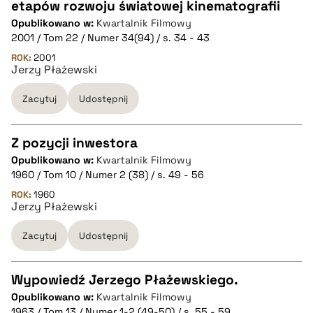
pobierz cytat
etapów rozwoju światowej kinematografii
CZYSTY TEKST
Opublikowano w:
Kwartalnik Filmowy
2001 / Tom 22 / Numer 34(94) / s. 34 - 43
pobierz cytat
ROK:
2001
Jerzy Płażewski
Zacytuj
Udostępnij
BIBTEX
pobierz cytat
Z pozycji inwestora
Opublikowano w:
Kwartalnik Filmowy
CZYSTY TEKST
1960 / Tom 10 / Numer 2 (38) / s. 49 - 56
ROK:
1960
Jerzy Płażewski
pobierz cytat
Zacytuj
Udostępnij
BIBTEX
Wypowiedź Jerzego Płażewskiego.
pobierz cytat
Opublikowano w:
Kwartalnik Filmowy
CZYSTY TEKST
1963 / Tom 13 / Numer 1-2 (49-50) / s. 55 - 59