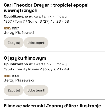
Carl Theodor Dreyer : tropiciel epopei
wewnętrznych
CZYSTY TEKST
Opublikowano w:
Kwartalnik Filmowy
1957 / Tom 7 / Numer 3 (27) / s. 23 - 58
pobierz cytat
ROK:
1957
Jerzy Płażewski
Zacytuj
Udostępnij
BIBTEX
pobierz cytat
O języku filmowym
Opublikowano w:
Kwartalnik Filmowy
CZYSTY TEKST
1959 / Tom 9 / Numer 3 (35) / s. 31 - 49
ROK:
1959
Jerzy Płażewski
pobierz cytat
Zacytuj
Udostępnij
BIBTEX
Filmowe wizerunki Joanny d'Arc : ilustracje