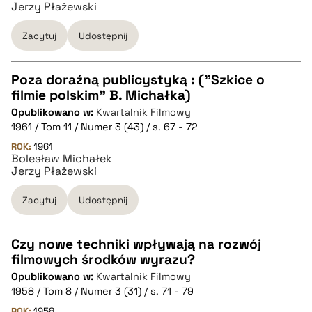
Jerzy Płażewski
Zacytuj
Udostępnij
BIBTEX
pobierz cytat
Poza doraźną publicystyką : ("Szkice o
filmie polskim" B. Michałka)
CZYSTY TEKST
Opublikowano w:
Kwartalnik Filmowy
1961 / Tom 11 / Numer 3 (43) / s. 67 - 72
pobierz cytat
ROK:
1961
Bolesław Michałek
Jerzy Płażewski
BIBTEX
Zacytuj
Udostępnij
pobierz cytat
Czy nowe techniki wpływają na rozwój
filmowych środków wyrazu?
CZYSTY TEKST
Opublikowano w:
Kwartalnik Filmowy
1958 / Tom 8 / Numer 3 (31) / s. 71 - 79
pobierz cytat
ROK:
1958