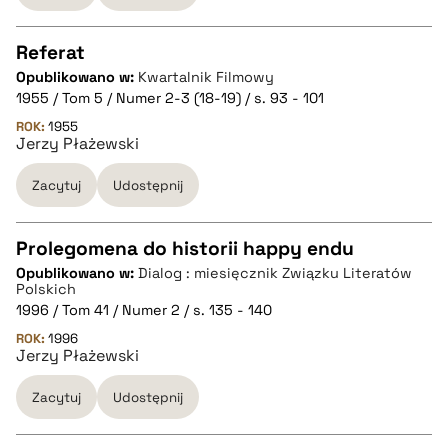
pobierz cytat
Referat
Opublikowano w:
Kwartalnik Filmowy
CZYSTY TEKST
1955 / Tom 5 / Numer 2-3 (18-19) / s. 93 - 101
ROK:
1955
Jerzy Płażewski
pobierz cytat
Zacytuj
Udostępnij
BIBTEX
Prolegomena do historii happy endu
pobierz cytat
Opublikowano w:
Dialog : miesięcznik Związku Literatów
CZYSTY TEKST
Polskich
1996 / Tom 41 / Numer 2 / s. 135 - 140
ROK:
1996
pobierz cytat
Jerzy Płażewski
Zacytuj
Udostępnij
BIBTEX