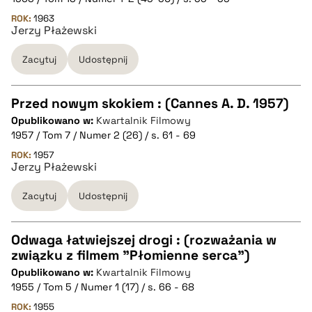
ROK:
1963
Jerzy Płażewski
pobierz cytat
Zacytuj
Udostępnij
BIBTEX
Przed nowym skokiem : (Cannes A. D. 1957)
pobierz cytat
Opublikowano w:
Kwartalnik Filmowy
CZYSTY TEKST
1957 / Tom 7 / Numer 2 (26) / s. 61 - 69
ROK:
1957
Jerzy Płażewski
pobierz cytat
Zacytuj
Udostępnij
BIBTEX
Odwaga łatwiejszej drogi : (rozważania w
pobierz cytat
związku z filmem "Płomienne serca")
CZYSTY TEKST
Opublikowano w:
Kwartalnik Filmowy
1955 / Tom 5 / Numer 1 (17) / s. 66 - 68
pobierz cytat
ROK:
1955