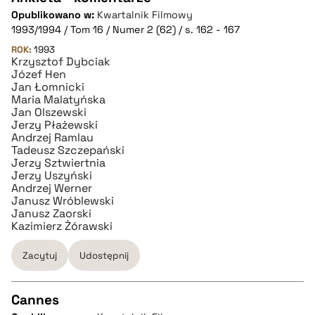
Opublikowano w:
Kwartalnik Filmowy
CZYSTY TEKST
1993/1994 / Tom 16 / Numer 2 (62) / s. 162 - 167
ROK:
1993
Krzysztof Dybciak
pobierz cytat
Józef Hen
Jan Łomnicki
Maria Malatyńska
BIBTEX
Jan Olszewski
Jerzy Płażewski
Andrzej Ramlau
pobierz cytat
Tadeusz Szczepański
Jerzy Sztwiertnia
Jerzy Uszyński
Andrzej Werner
Janusz Wróblewski
Janusz Zaorski
Kazimierz Żórawski
Zacytuj
Udostępnij
Cannes