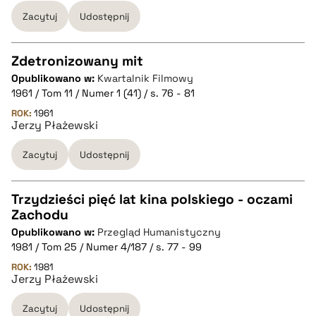
Zacytuj
Udostępnij
BIBTEX
Zdetronizowany mit
pobierz cytat
Opublikowano w:
Kwartalnik Filmowy
CZYSTY TEKST
1961 / Tom 11 / Numer 1 (41) / s. 76 - 81
ROK:
1961
Jerzy Płażewski
pobierz cytat
Zacytuj
Udostępnij
BIBTEX
Trzydzieści pięć lat kina polskiego - oczami
pobierz cytat
Zachodu
CZYSTY TEKST
Opublikowano w:
Przegląd Humanistyczny
1981 / Tom 25 / Numer 4/187 / s. 77 - 99
pobierz cytat
ROK:
1981
Jerzy Płażewski
Zacytuj
Udostępnij
BIBTEX