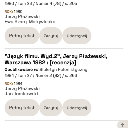
1980 / Tom 23 / Numer 4 (78) / s. 205
pobierz cytat
ROK:
1980
Jerzy Płażewski
Ewa Szary-Matywiecka
BIBTEX
Pełny tekst
Zacytuj
Udostępnij
pobierz cytat
"Język filmu. Wyd.2", Jerzy Płażewski,
Warszawa 1982 : [recenzja]
CZYSTY TEKST
Opublikowano w:
Biuletyn Polonistyczny
1984 / Tom 27 / Numer 2 (92) / s. 266
pobierz cytat
ROK:
1984
Jerzy Płażewski
Jan Tomkowski
BIBTEX
Pełny tekst
Zacytuj
Udostępnij
pobierz cytat