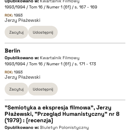
Opublikowano w:
Kwartalnik Filmowy
CZYSTY TEKST
1993/1994 / Tom 16 / Numer 1 (61) / s. 167 - 169
ROK:
1993
Jerzy Płażewski
pobierz cytat
Zacytuj
Udostępnij
BIBTEX
Berlin
pobierz cytat
Opublikowano w:
Kwartalnik Filmowy
CZYSTY TEKST
1993/1994 / Tom 16 / Numer 1 (61) / s. 171 - 173
ROK:
1993
Jerzy Płażewski
pobierz cytat
Zacytuj
Udostępnij
BIBTEX
"Semiotyka a ekspresja filmowa", Jerzy
pobierz cytat
Płażewski, "Przegląd Humanistyczny" nr 8
CZYSTY TEKST
(1979) : [recenzja]
Opublikowano w:
Biuletyn Polonistyczny