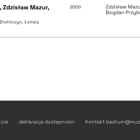
", Zdzisław Mazur,
Zdzisław Mazu
2000
Bogdan Przyb
, Drohiczyn, Łomża
kcie
deklaracja dostępności
Kontakt
bazhum@muzh