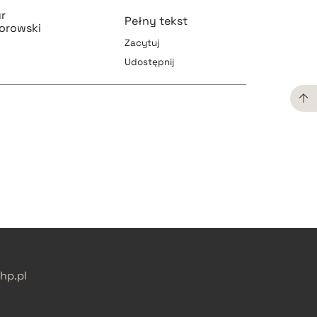
r
Pełny tekst
orowski
Zacytuj
Udostępnij
pobierz cytat
pobierz cytat
pobierz cytat
pobierz cytat
p.pl