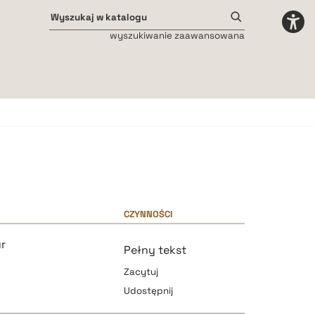
wyszukiwanie zaawansowana
Odstępy międzyliterowe
małe
średnie
duże
CZYNNOŚCI
r
Pełny tekst
Zacytuj
Udostępnij