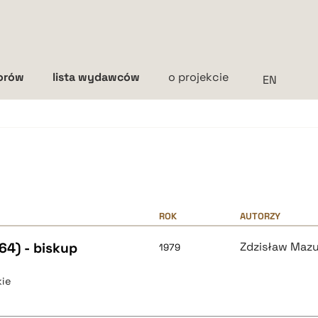
torów
lista wydawców
o projekcie
Interlinia
mała
średnia
duża
ROK
AUTORZY
64) - biskup
Zdzisław Mazu
1979
ie