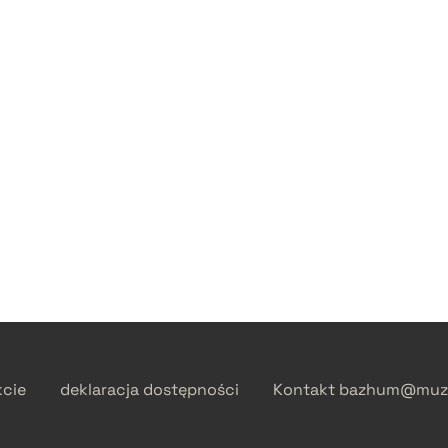
kcie
deklaracja dostępności
Kontakt
bazhum@muzh