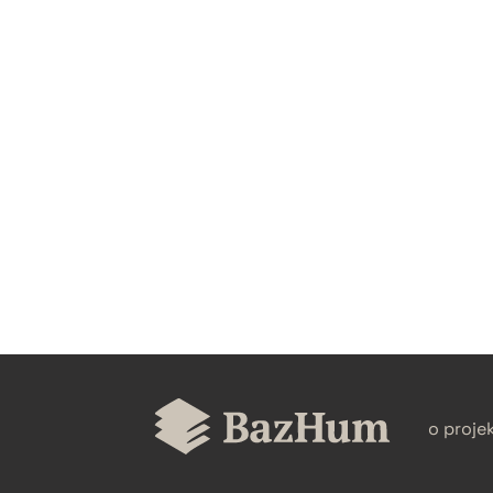
CZYSTY TEKST
BIBTEX
o proje