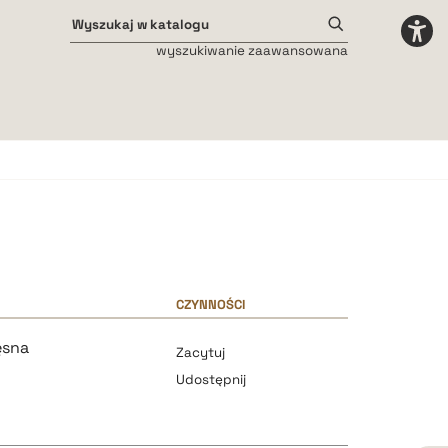
wyszukiwanie zaawansowana
Odstępy międzyliterowe
małe
średnie
duże
CZYNNOŚCI
ęsna
Zacytuj
Udostępnij