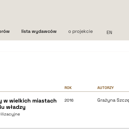
torów
lista wydawców
o projekcie
Interlinia
mała
średnia
duża
ROK
AUTORZY
w wielkich miastach
Grażyna Szcz
2016
iu władzy
ilizacyjne