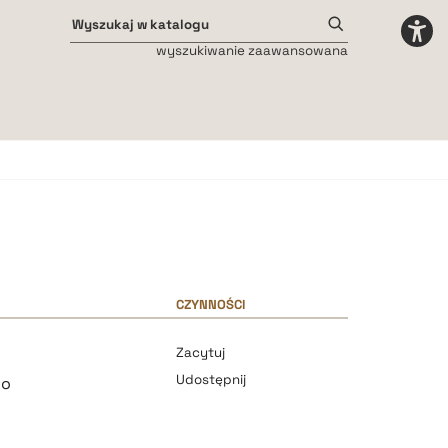
wyszukiwanie zaawansowana
Odstępy międzyliterowe
małe
średnie
duże
CZYNNOŚCI
Zacytuj
Udostępnij
ko