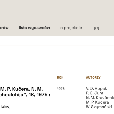
torów
lista wydawców
o projekcie
Interlinia
mała
średnia
duża
ROK
AUTORZY
. P. Kučera, N. M.
V. D. Hopak
1976
P. O. Jura
cheolohija", 18, 1975 :
N. M. Kravčen
M. P. Kučera
ialnej
W. Szymański