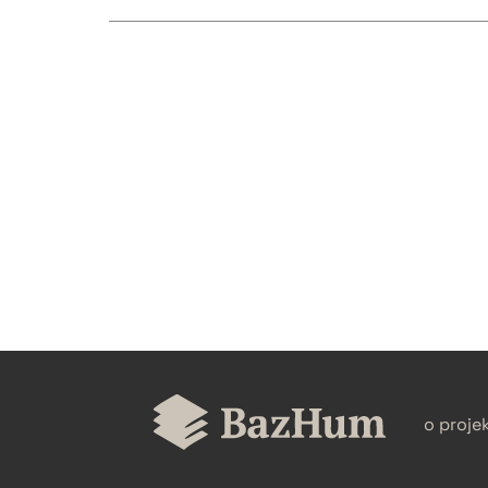
CZYSTY TEKST
BIBTEX
o proje