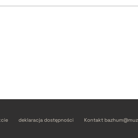
kcie
deklaracja dostępności
Kontakt
bazhum@muzh