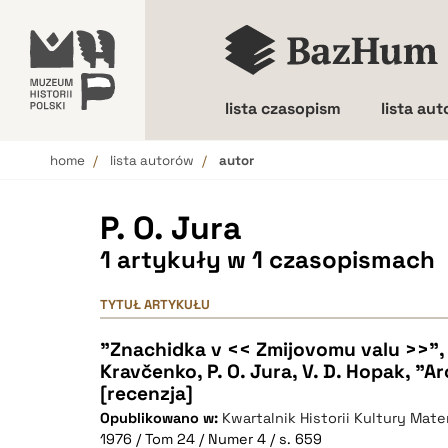
lista czasopism
lista au
home
lista autorów
autor
Wielkość liter
P. O. Jura
1 artykuły w 1 czasopismach
TYTUŁ ARTYKUŁU
"Znachidka v << Zmijovomu valu >>", M
Kravčenko, P. O. Jura, V. D. Hopak, "Ar
[recenzja]
Opublikowano w:
Kwartalnik Historii Kultury Mater
1976 / Tom 24 / Numer 4 / s. 659