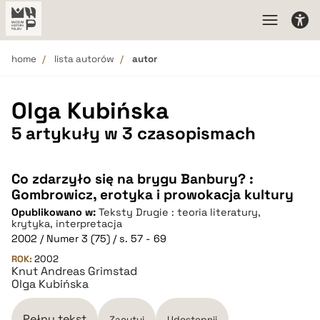
home
lista autorów
autor
Olga Kubińska
5 artykuły w 3 czasopismach
Co zdarzyło się na brygu Banbury? :
Gombrowicz, erotyka i prowokacja kultury
Opublikowano w:
Teksty Drugie : teoria literatury,
krytyka, interpretacja
2002 / Numer 3 (75) / s. 57 - 69
ROK:
2002
Knut Andreas Grimstad
Olga Kubińska
Pełny tekst
Zacytuj
Udostępnij