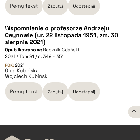
BIBTEX
Pełny tekst
Zacytuj
Udostępnij
pobierz cytat
Wspomnienie o profesorze Andrzeju
Ceynowie (ur. 22 listopada 1951, zm. 30
CZYSTY TEKST
sierpnia 2021)
Opublikowano w:
Rocznik Gdański
2021 / Tom 81 / s. 349 - 351
pobierz cytat
ROK:
2021
Olga Kubińska
Wojciech Kubiński
BIBTEX
Pełny tekst
Zacytuj
Udostępnij
pobierz cytat
CZYSTY TEKST