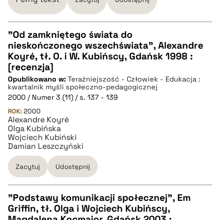
"Od zamkniętego świata do
nieskończonego wszechświata", Alexandre
CZYSTY TEKST
Koyré, tł. O. i W. Kubińscy, Gdańsk 1998 :
[recenzja]
Opublikowano w:
Teraźniejszość - Człowiek - Edukacja :
pobierz cytat
kwartalnik myśli społeczno-pedagogicznej
2000 / Numer 3 (11) / s. 137 - 139
ROK:
BIBTEX
2000
Alexandre Koyré
Olga Kubińska
Wojciech Kubiński
pobierz cytat
Damian Leszczyński
Zacytuj
Udostępnij
"Podstawy komunikacji społecznej", Em
Griffin, tł. Olga i Wojciech Kubińscy,
CZYSTY TEKST
Magdalena Kocmajor, Gdańsk 2003 :