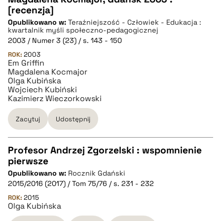
[recenzja]
Opublikowano w:
Teraźniejszość - Człowiek - Edukacja :
pobierz cytat
kwartalnik myśli społeczno-pedagogicznej
2003 / Numer 3 (23) / s. 143 - 150
ROK:
BIBTEX
2003
Em Griffin
Magdalena Kocmajor
Olga Kubińska
pobierz cytat
Wojciech Kubiński
Kazimierz Wieczorkowski
Zacytuj
Udostępnij
Profesor Andrzej Zgorzelski : wspomnienie
pierwsze
CZYSTY TEKST
Opublikowano w:
Rocznik Gdański
2015/2016 (2017) / Tom 75/76 / s. 231 - 232
pobierz cytat
ROK:
2015
Olga Kubińska