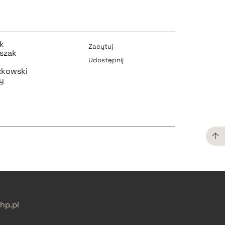
ak
Zacytuj
szak
Udostępnij
zkowski
y
pobierz cytat
pobierz cytat
pobierz cytat
p.pl