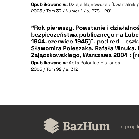
Opublikowano w:
Dzieje Najnowsze : [kwartalnik 
2005 / Tom 37 / Numer 1 / s. 278 - 281
"Rok pierwszy. Powstanie i działalno
bezpieczeństwa publicznego na Lubel
1944-czerwiec 1945)", pod red. Leszk
CZYSTY TEKST
Sławomira Poleszaka, Rafała Wnuka,
Zajączkowskiego, Warszawa 2004 : [r
Opublikowano w:
Acta Poloniae Historica
2005 / Tom 92 / s. 312
BIBTEX
CZYSTY TEKST
o proje
BIBTEX