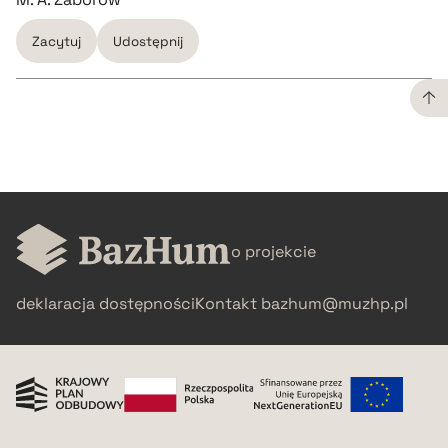
Zacytuj
Udostępnij
CZYSTY TEKST
pobierz cytat
o projekcie
BIBTEX
deklaracja dostępności
Kontakt
bazhum@muzhp.pl
pobierz cytat