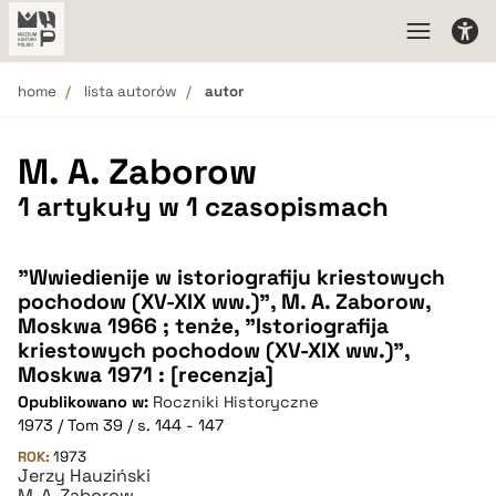
home
lista autorów
autor
M. A. Zaborow
1 artykuły w 1 czasopismach
"Wwiedienije w istoriografiju kriestowych
pochodow (XV-XIX ww.)", M. A. Zaborow,
Moskwa 1966 ; tenże, "Istoriografija
kriestowych pochodow (XV-XIX ww.)",
Moskwa 1971 : [recenzja]
Opublikowano w:
Roczniki Historyczne
1973 / Tom 39 / s. 144 - 147
ROK:
1973
Jerzy Hauziński
M. A. Zaborow