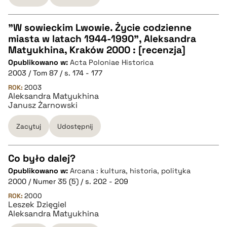
"W sowieckim Lwowie. Życie codzienne
miasta w latach 1944-1990", Aleksandra
CZYSTY TEKST
Matyukhina, Kraków 2000 : [recenzja]
Opublikowano w:
Acta Poloniae Historica
2003 / Tom 87 / s. 174 - 177
pobierz cytat
ROK:
2003
Aleksandra Matyukhina
Janusz Żarnowski
BIBTEX
Zacytuj
Udostępnij
pobierz cytat
Co było dalej?
Opublikowano w:
Arcana : kultura, historia, polityka
CZYSTY TEKST
2000 / Numer 35 (5) / s. 202 - 209
ROK:
2000
Leszek Dzięgiel
pobierz cytat
Aleksandra Matyukhina