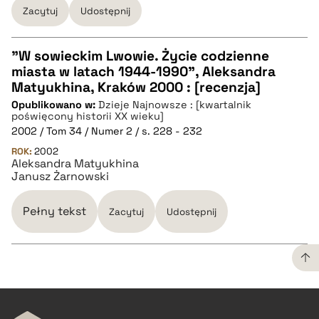
Zacytuj
Udostępnij
BIBTEX
"W sowieckim Lwowie. Życie codzienne
pobierz cytat
miasta w latach 1944-1990", Aleksandra
CZYSTY TEKST
Matyukhina, Kraków 2000 : [recenzja]
Opublikowano w:
Dzieje Najnowsze : [kwartalnik
poświęcony historii XX wieku]
pobierz cytat
2002 / Tom 34 / Numer 2 / s. 228 - 232
ROK:
2002
Aleksandra Matyukhina
BIBTEX
Janusz Żarnowski
pobierz cytat
Pełny tekst
Zacytuj
Udostępnij
CZYSTY TEKST